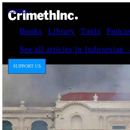
CrimethInc.
Books
Library
Tools
Podca
See all articles in Indonesian
SUPPORT US