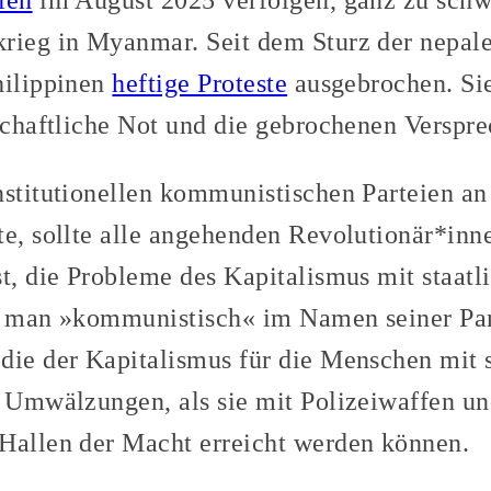
ien
im August 2025 verfolgen, ganz zu sch
rieg in Myanmar. Seit dem Sturz der nepal
hilippinen
heftige Proteste
ausgebrochen. Sie
schaftliche Not und die gebrochenen Verspre
nstitutionellen kommunistischen Parteien a
te, sollte alle angehenden Revolutionär*inn
t, die Probleme des Kapitalismus mit staatl
n man »kommunistisch« im Namen seiner Part
die der Kapitalismus für die Menschen mit s
e Umwälzungen, als sie mit Polizeiwaffen un
Hallen der Macht erreicht werden können.