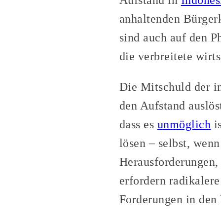
Aufstand in
Indones
anhaltenden Bürgerk
sind auch auf den P
die verbreitete wirt
Die Mitschuld der i
den Aufstand auslös
dass es
unmöglich
is
lösen – selbst, wen
Herausforderungen, 
erfordern radikaler
Forderungen in den 