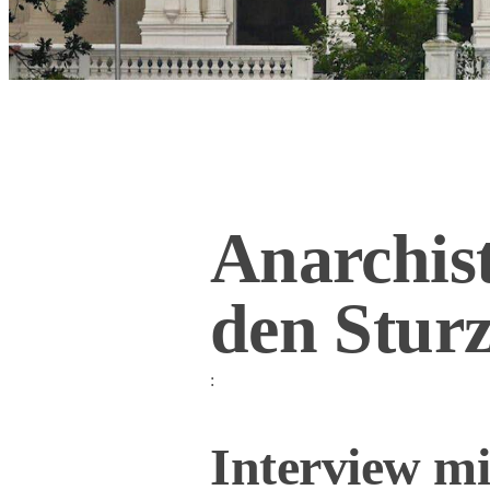
Anarchis
den Stur
:
Interview mi