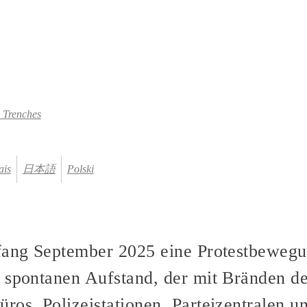
 Trenches
ais
日本語
Polski
fang September 2025 eine Protestbewegu
 spontanen Aufstand, der mit Bränden de
os, Polizeistationen, Parteizentralen un