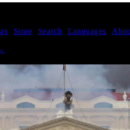
sts
Store
Search
Languages
Abou
 →