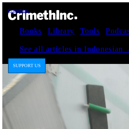
CrimethInc.
Books
Library
Tools
Podca
See all articles in Indonesian
SUPPORT US