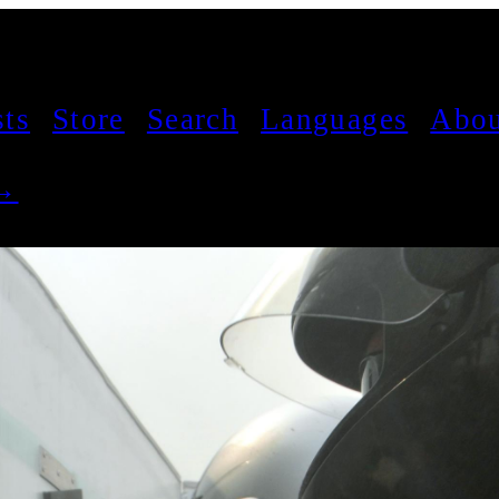
sts
Store
Search
Languages
Abou
 →