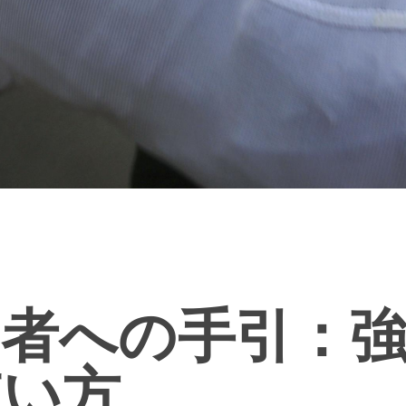
者への手引：強
使い方