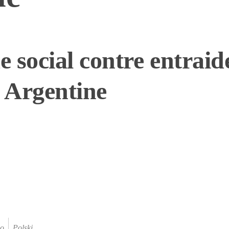
 social contre entraide
n Argentine
no
Polski