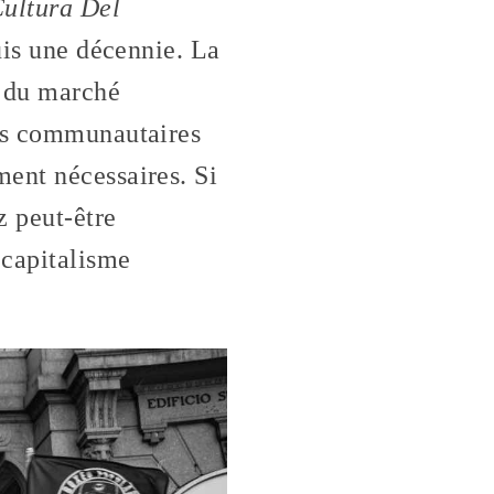
ultura Del
uis une décennie. La
e du marché
ces communautaires
ment nécessaires. Si
z peut-être
 capitalisme