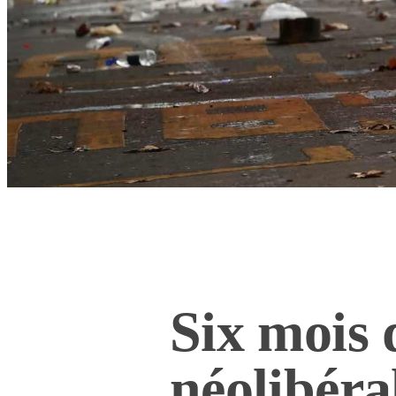
Six mois 
néolibéra