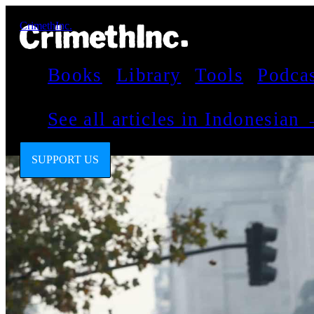
CrimethInc.
Books
Library
Tools
Podca
See all articles in Indonesian
SUPPORT US