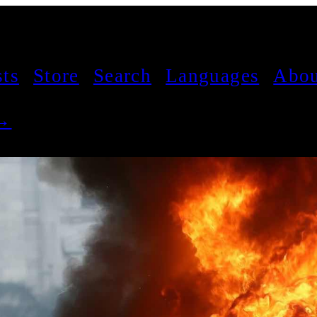
sts
Store
Search
Languages
Abou
 →