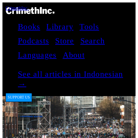
CrimethInc.
Books
Library
Tools
Podcasts
Store
Search
Languages
About
See all articles in Indonesian
→
SUPPORT US