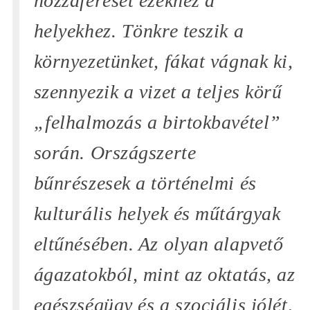
hozzáférését ezekhez a
helyekhez. Tönkre teszik a
környezetünket, fákat vágnak ki,
szennyezik a vizet a teljes körű
„felhalmozás a birtokbavétel”
során. Országszerte
bűnrészesek a történelmi és
kulturális helyek és műtárgyak
eltűnésében. Az olyan alapvető
ágazatokból, mint az oktatás, az
egészségügy és a szociális jólét,