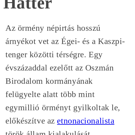
Háttér
Az örmény népirtás hosszú
árnyékot vet az Égei- és a Kaszpi-
tenger közötti térségre. Egy
évszázaddal ezelőtt az Oszmán
Birodalom kormányának
felügyelte alatt több mint
egymillió örményt gyilkoltak le,
előkészítve az
etnonacionalista
török állam kialakulását.