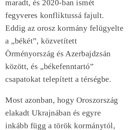
maradt, és 2020-ban ismét
fegyveres konfliktussá fajult.
Eddig az orosz kormány felügyelte
a „békét”, közvetített
Örményország és Azerbajdzsán
között, és „békefenntartó”
csapatokat telepített a térségbe.
Most azonban, hogy Oroszország
elakadt Ukrajnában és egyre
inkább függ a török kormánytól,