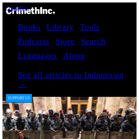
CrimethInc.
Books
Library
Tools
Podcasts
Store
Search
Languages
About
See all articles in Indonesian
→
SUPPORT US