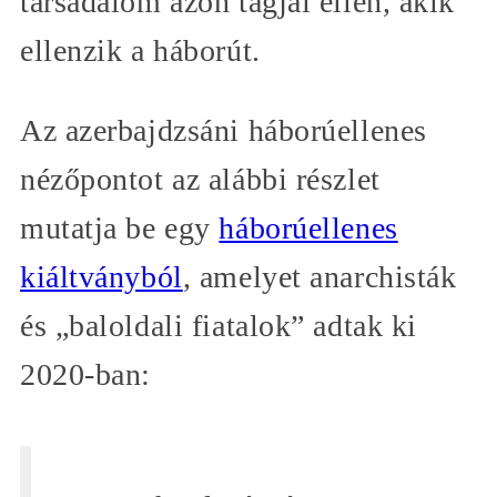
társadalom azon tagjai ellen, akik
ellenzik a háborút.
Az azerbajdzsáni háborúellenes
nézőpontot az alábbi részlet
mutatja be egy
háborúellenes
kiáltványból
, amelyet anarchisták
és „baloldali fiatalok” adtak ki
2020-ban: