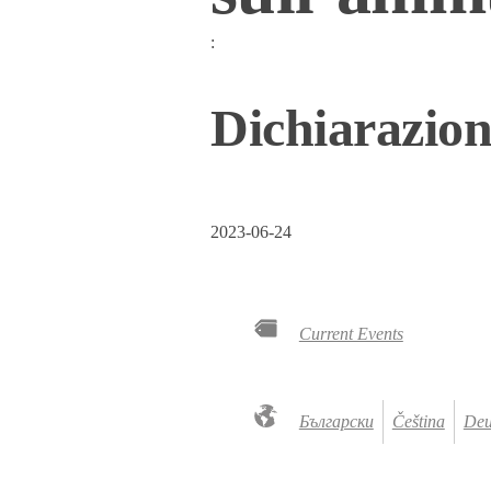
:
Dichiarazion
2023-06-24
Current Events
Български
Čeština
Deu