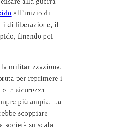
ensare alla guerra
pido
all’inizio di
i di liberazione, il
pido, finendo poi
lla militarizzazione.
bruta per reprimere i
 e la sicurezza
 sempre più ampia. La
trebbe scoppiare
a società su scala