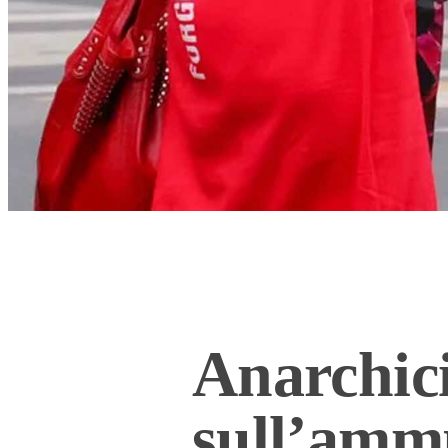
Anarchici
sull’amm