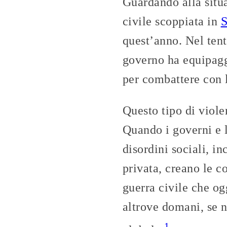
Guardando alla situa
civile scoppiata in
quest’anno. Nel tent
governo ha equipagg
per combattere con l
Questo tipo di violen
Quando i governi e l
disordini sociali, i
privata, creano le c
guerra civile che o
altrove domani, se n
1