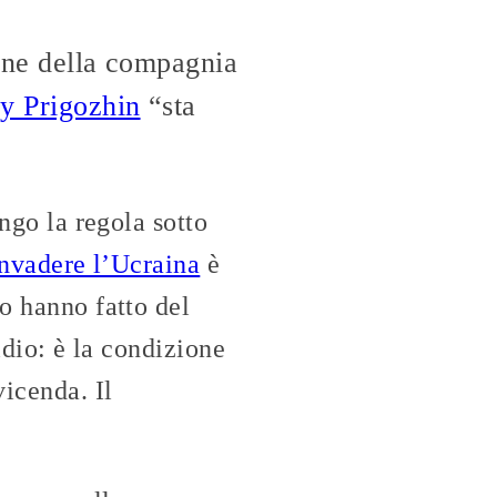
ione della compagnia
ny Prigozhin
“sta
ungo la regola sotto
nvadere l’Ucraina
è
so hanno fatto del
idio: è la condizione
icenda. Il