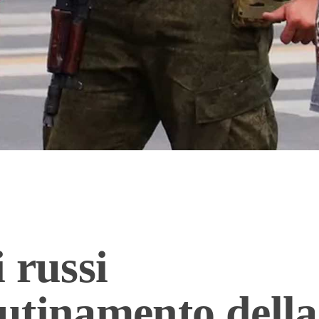
 russi
utinamento dell