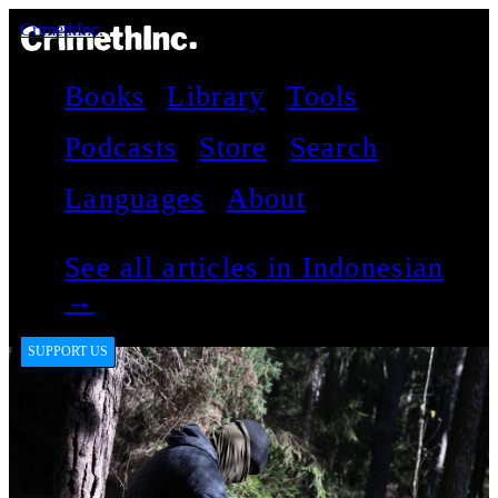
CrimethInc.
Books
Library
Tools
Podcasts
Store
Search
Languages
About
See all articles in Indonesian
→
SUPPORT US