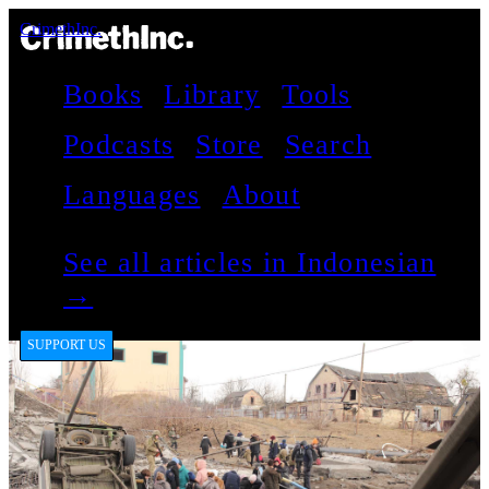
CrimethInc.
Books
Library
Tools
Podcasts
Store
Search
Languages
About
See all articles in Indonesian
→
SUPPORT US