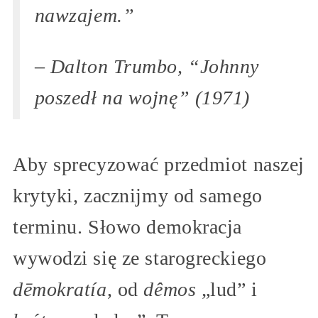
nawzajem.”
– Dalton Trumbo, “Johnny
poszedł na wojnę” (1971)
Aby sprecyzować przedmiot naszej
krytyki, zacznijmy od samego
terminu. Słowo demokracja
wywodzi się ze starogreckiego
dēmokratía
, od
dêmos
„lud” i