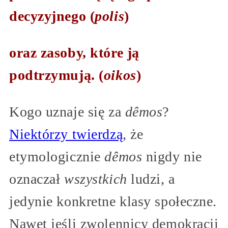
decyzyjnego (
polis
)
oraz zasoby, które ją
podtrzymują. (
oikos
)
Kogo uznaje się za
dêmos
?
Niektórzy twierdzą
, że
etymologicznie
dêmos
nigdy nie
oznaczał
wszystkich
ludzi, a
jedynie konkretne klasy społeczne.
Nawet jeśli zwolennicy demokracji