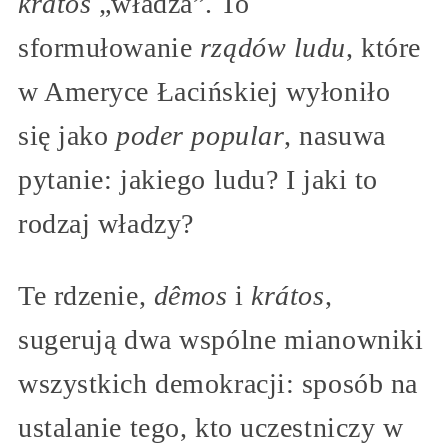
krátos
„władza”. To
sformułowanie
rządów ludu
, które
w Ameryce Łacińskiej wyłoniło
się jako
poder popular
, nasuwa
pytanie: jakiego ludu? I jaki to
rodzaj władzy?
Te rdzenie,
dêmos
i
krátos
,
sugerują dwa wspólne mianowniki
wszystkich demokracji: sposób na
ustalanie tego, kto uczestniczy w