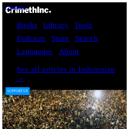
CrimethInc.
Books
Library
Tools
Podcasts
Store
Search
Languages
About
See all articles in Indonesian
→
SUPPORT US